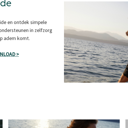
ide
ide en ontdek simpele
 ondersteunen in zelfzorg
 op adem komt.
WNLOAD >