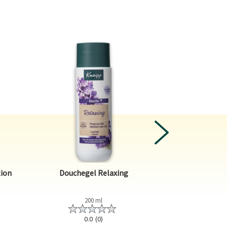
NEXT
2-in-1 Men Do
tion
Douchegel Relaxing
War
200 ml
2
0.0
(0)
0