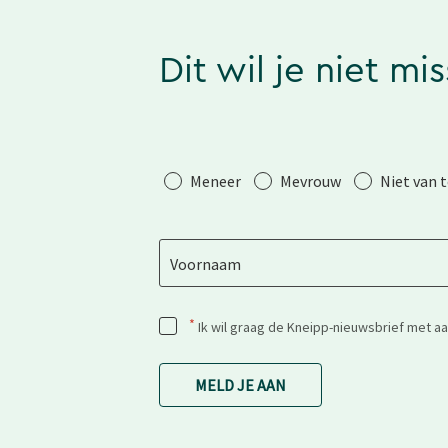
Dit wil je niet mi
Aanhef
Meneer
Mevrouw
Niet van 
Voornaam
*
Ik wil graag de Kneipp-nieuwsbrief met a
MELD JE AAN