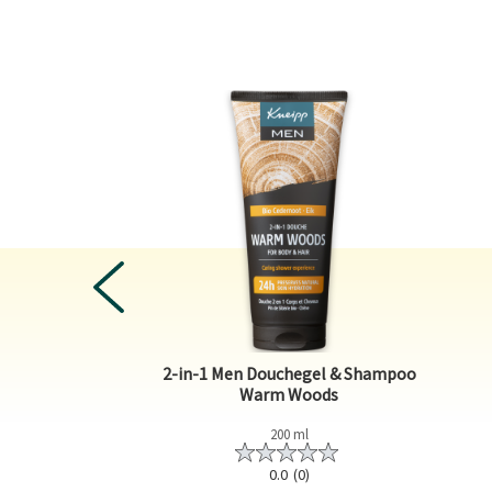
PREVIOUS
2-in-1 Men Douchegel & Shampoo
Relaxing
Warm Woods
ml
200 ml
0)
0.0
(0)