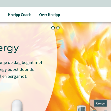
Kneipp Coach
Over Kneipp
ergy
r je de dag begint met
ergy boost door de
l en bergamot.