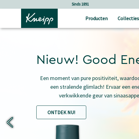
Verder gaan naar hoofdinhoud.
Verder gaan naar de footer
Holistische verzorging
Producten
Collecties
Nieuw! Good En
Een moment van pure positiviteit, waardoo
een stralende glimlach! Ervaar een en
verkwikkende geur van sinaasappe
ONTDEK NU!