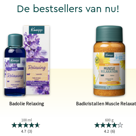
De bestsellers van nu!
Badolie Relaxing
Badkristallen Muscle Relaxa
100 ml
600 g
4.7
(3)
4.2
(6)