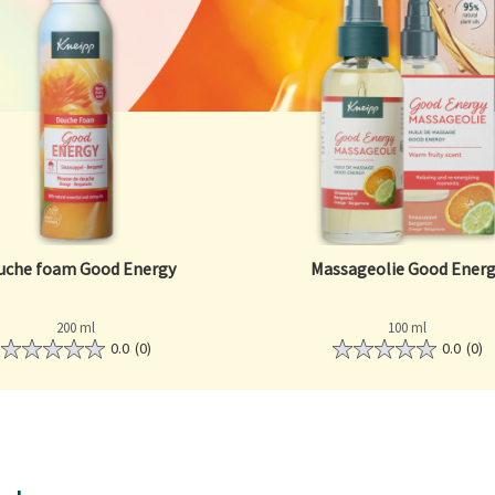
uche foam Good Energy
Massageolie Good Ener
200 ml
100 ml
0.0
(0)
0.0
(0)