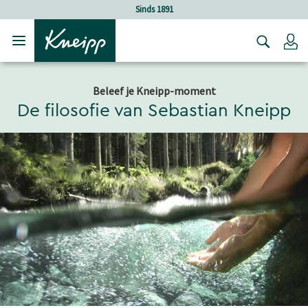
Verder gaan naar hoofdinhoud.
Verder gaan naar de footer
Sinds 1891
Lo
Beleef je Kneipp-moment
De filosofie van Sebastian Kneipp