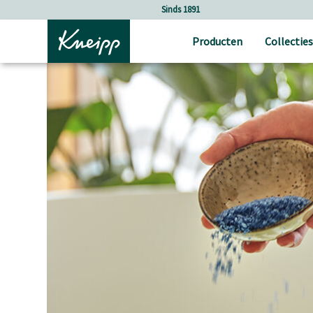
Verder gaan naar hoofdinhoud.
Verder gaan naar de footer
Sinds 1891
Producten
Collecties