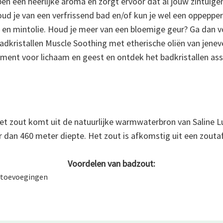
ben een heerlijke aroma en zorgt ervoor dat al jouw zintuige
 Houd je van een verfrissend bad en/of kun je wel een oppeppe
en mintolie. Houd je meer van een bloemige geur? Ga dan vo
badkristallen Muscle Soothing met etherische oliën van jene
nt voor lichaam en geest en ontdek het badkristallen ass
Het zout komt uit de natuurlijke warmwaterbron van Saline Lu
an 460 meter diepte. Het zout is afkomstig uit een zoutaf
Voordelen van badzout:
e toevoegingen