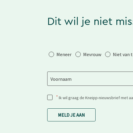
Dit wil je niet mi
Aanhef
Meneer
Mevrouw
Niet van 
Voornaam
*
Ik wil graag de Kneipp-nieuwsbrief met a
MELD JE AAN