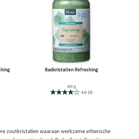
thing
Badkristallen Refreshing
600 g
4.0
(3)
vere zoutkristallen waaraan werkzame etherische