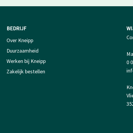
BEDRIJF
WI
Co
Over Kneipp
Duurzaamheid
Ma-
Werken bij Kneipp
0 
in
Zakelijk bestellen
Kn
Vl
35