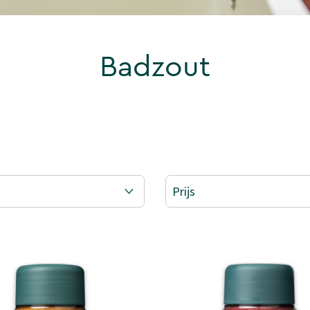
Badzout
Prijs
E: BADZOUT