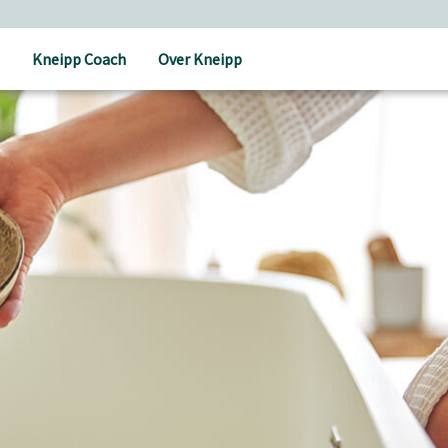
Holistische verzorging
Kneipp Coach
Over Kneipp