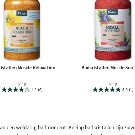
istallen Muscle Relaxation
Badkristallen Muscle Soo
600 g
600 g
4.2
(6)
5.0
(1)
ij van een weldadig badmoment. Kneipp badkristallen zijn zui