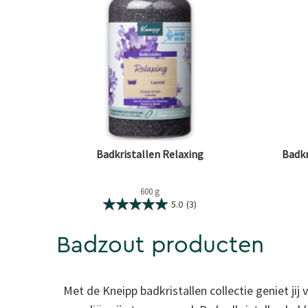
Badkristallen Relaxing
Badkr
600 g
5.0
(3)
Badzout producten
Met de Kneipp badkristallen collectie geniet j