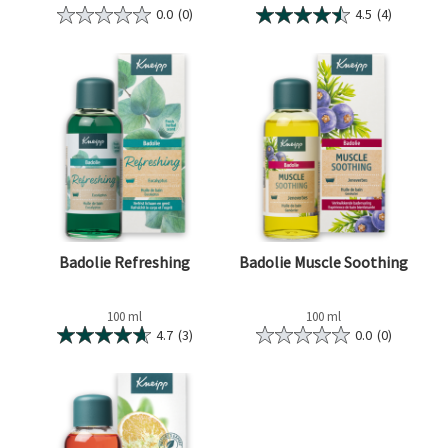
0.0
(0)
4.5
(4)
Badolie Refreshing
Badolie Muscle Soothing
100 ml
100 ml
4.7
(3)
0.0
(0)