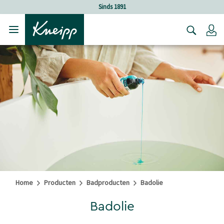
Verder gaan naar hoofdinhoud.
Verder gaan naar de footer
Sinds 1891
Lo
Home
Producten
Badproducten
Badolie
Badolie