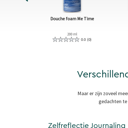
e Time
Douche foam Me Time
200 ml
5.0
(2)
0.0
(0)
Verschillen
Maar er zijn zoveel me
gedachten te 
Zelfreflectie Journaling