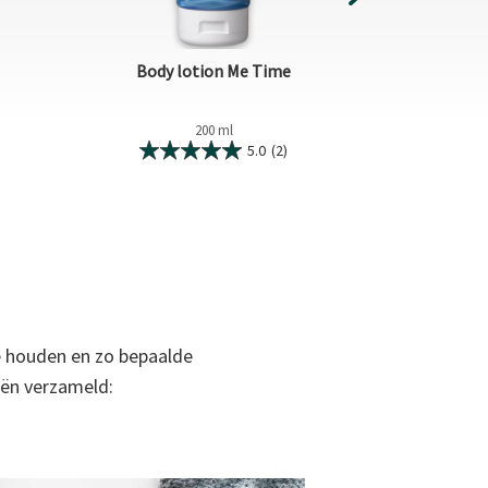
Body lotion Me Time
Douche
200 ml
5.0
(2)
e houden en zo bepaalde
eën verzameld: