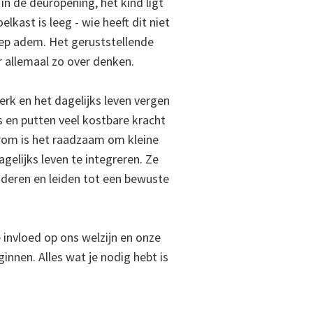
 in de deuropening, het kind ligt
lkast is leeg - wie heeft dit niet
p adem. Het geruststellende
r allemaal zo over denken.
rk en het dagelijks leven vergen
s en putten veel kostbare kracht
arom is het raadzaam om kleine
agelijks leven te integreren. Ze
nderen en leiden tot een bewuste
 invloed op ons welzijn en onze
innen. Alles wat je nodig hebt is