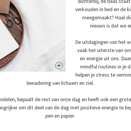
dichterbij, de baas staat
verkouden in bed en de koe
meegemaakt? Haal die
nieuws is dat we e
De uitdagingen van het we
vaak het uiterste van on
en energie uit ons. Da
mindful routines in je d
helpen je stress te vermi
benadering van lichaam en ziel.
ndelen, bepaalt de rest van onze dag en heeft ook een grote
ngrijker om dit deel van de dag met positieve energie te beg
pen en papier.