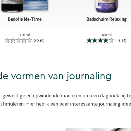
Badolie Me-Time
Badschuim Relaxing
100 ml
400 ml
0.0
(0)
4.3
(4)
de vormen van journaling
er geweldige en opwindende manieren om een dagboek bij t
stimuleren. Hier heb ik een paar interessante journaling ide