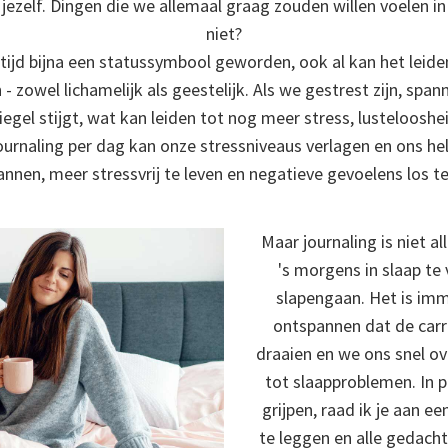
 jezelf. Dingen die we allemaal graag zouden willen voelen in o
niet?
e tijd bijna een statussymbool geworden, ook al kan het leiden
zowel lichamelijk als geestelijk. Als we gestrest zijn, spa
iegel stijgt, wat kan leiden tot nog meer stress, lustelooshei
ournaling per dag kan onze stressniveaus verlagen en ons 
nnen, meer stressvrij te leven en negatieve gevoelens los te
Maar journaling is niet 
's morgens in slaap te
slapengaan. Het is im
ontspannen dat de carr
draaien en we ons snel ov
tot slaapproblemen. In p
grijpen, raad ik je aan e
te leggen en alle gedacht