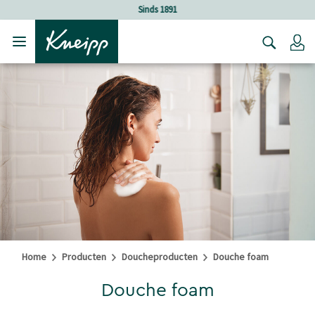
Verder gaan naar hoofdinhoud.
Verder gaan naar de footer
Holistische verzorging
Lo
Home
Producten
Doucheproducten
Douche foam
Douche foam