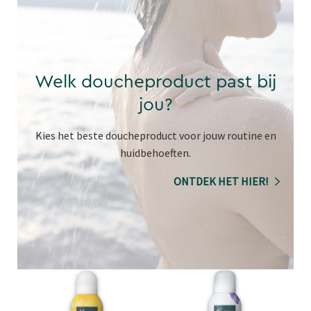
Welk doucheproduct past bij
jou?
Kies het beste doucheproduct voor jouw routine en
huidbehoeften.
ONTDEK HET HIER!