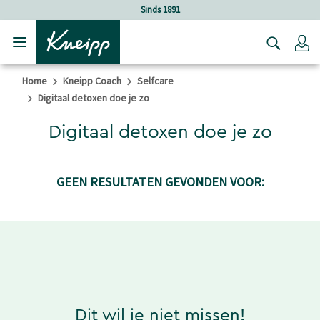
Verder gaan naar hoofdinhoud.
Verder gaan naar de footer
Sinds 1891
Lo
Home
Kneipp Coach
Selfcare
Digitaal detoxen doe je zo
Digitaal detoxen doe je zo
GEEN RESULTATEN GEVONDEN VOOR:
Dit wil je niet missen!