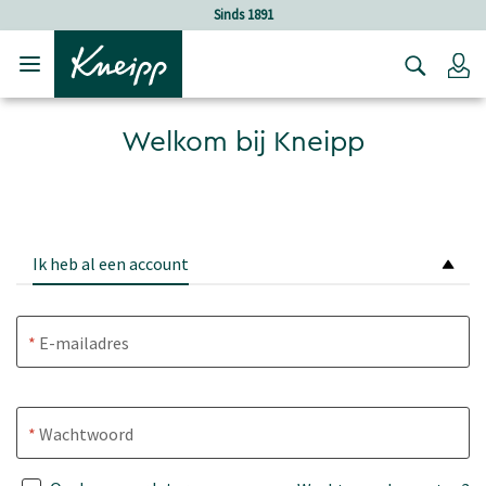
Verder gaan naar hoofdinhoud.
Verder gaan naar de footer
Sinds 1891
Lo
Welkom bij Kneipp
Ik heb al een account
E-mailadres
Wachtwoord