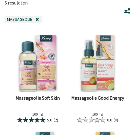
6 resulaten
MASSAGEOLIE
VERWIJDER FILTER OP DIT MOMENT GEFILTERD DOOR CATEGORIE: MASSA
Massageolie Soft Skin
Massageolie Good Energy
100 ml
100 ml
5.0
(2)
0.0
(0)