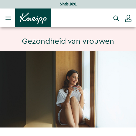
Verder gaan naar hoofdinhoud.
Verder gaan naar de footer
Sinds 1891
Lo
Gezondheid van vrouwen