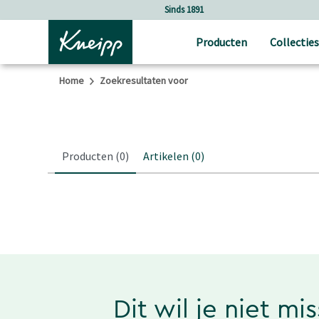
Verder gaan naar hoofdinhoud.
Verder gaan naar de footer
Sinds 1891
Producten
Collecties
Home
Zoekresultaten voor
Producten
(0)
Artikelen
(0)
Dit wil je niet mi