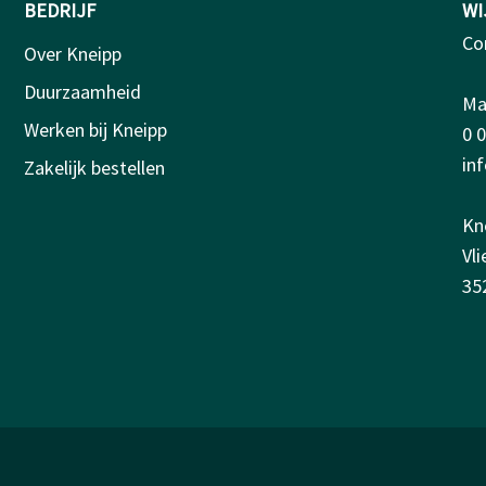
BEDRIJF
WI
Co
Over Kneipp
Duurzaamheid
Ma-
Werken bij Kneipp
0 
in
Zakelijk bestellen
Kn
Vl
35