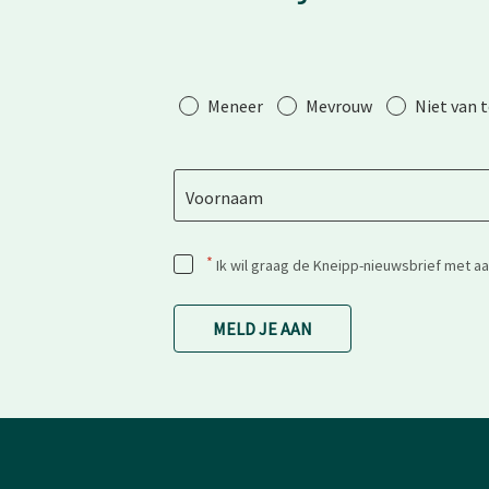
Aanhef
Meneer
Mevrouw
Niet van 
Voornaam
*
Ik wil graag de Kneipp-nieuwsbrief met a
MELD JE AAN