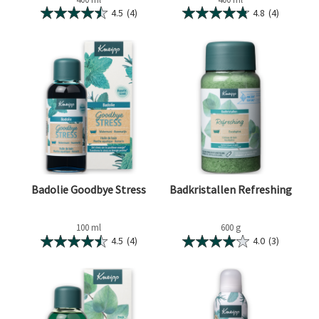
4.5
(4)
4.8
(4)
Badolie Goodbye Stress
Badkristallen Refreshing
100 ml
600 g
4.5
(4)
4.0
(3)