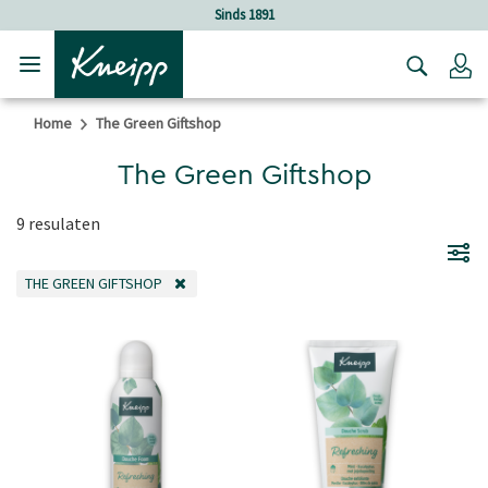
Verder gaan naar hoofdinhoud.
Verder gaan naar de footer
Sinds 1891
Lo
Home
The Green Giftshop
The Green Giftshop
9 resulaten
THE GREEN GIFTSHOP
VERWIJDER FILTER OP DIT MOMENT GEFILTERD DOOR CATEGORIE: THE GR