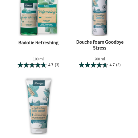
Douche foam Goodbye
Badolie Refreshing
Stress
100 ml
200 ml
4.7
(3)
4.7
(3)