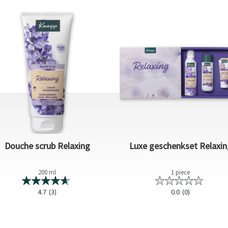
Douche scrub Relaxing
Luxe geschenkset Relaxin
200 ml
1 piece
4.7
(3)
0.0
(0)