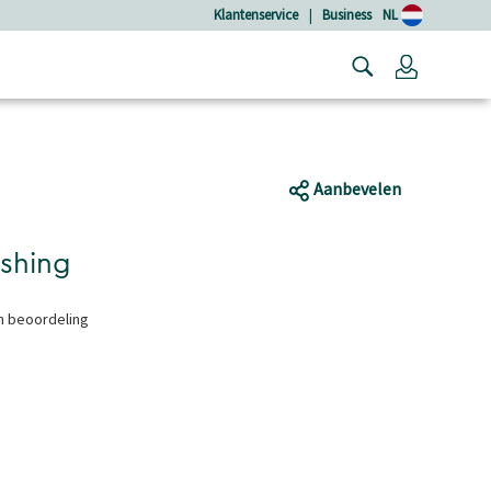
Klantenservice
|
Business
NL
Login
Aanbevelen
eshing
en beoordeling