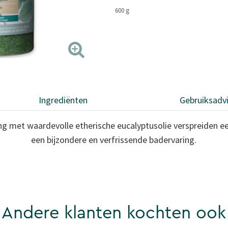
paginalink.
600 g
Ingrediënten
Gebruiksadv
ing met waardevolle etherische eucalyptusolie verspreiden 
een bijzondere en verfrissende badervaring.
Andere klanten kochten ook