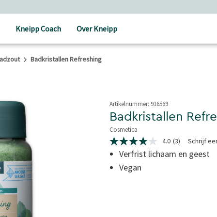
Kneipp Coach
Over Kneipp
adzout
Badkristallen Refreshing
Artikelnummer:
916569
Badkristallen Refr
Cosmetica
3,5 van 5 sterren
4.0
(3)
Schrijf e
4.0
van
Verfrist lichaam en geest
5
Vegan
sterren,
gemiddelde
scorewaarde.
Read
3
Reviews.
Dezelfde