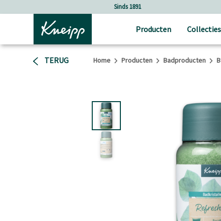
Verder gaan naar hoofdinhoud.
Verder gaan naar de footer
Sinds 1891
Producten
Collecties
TERUG
Home
Producten
Badproducten
B