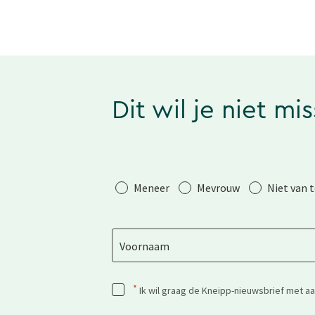
Dit wil je niet mi
Aanhef
Meneer
Mevrouw
Niet van 
Voornaam
*
Ik wil graag de Kneipp-nieuwsbrief met a