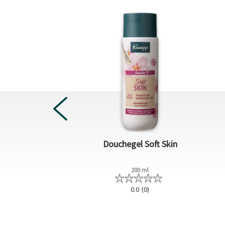
n Muscle Soothing
Douchegel Soft Skin
600 g
200 ml
5.0
(1)
0.0
(0)