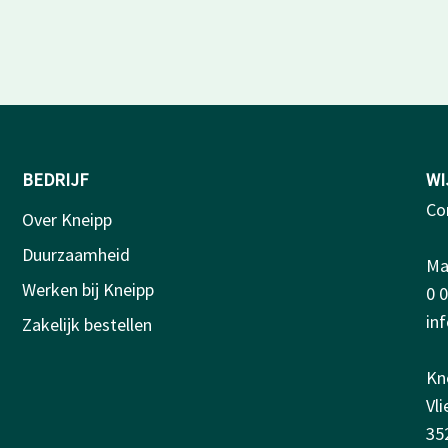
BEDRIJF
WI
Co
Over Kneipp
Duurzaamheid
Ma-
Werken bij Kneipp
0 
in
Zakelijk bestellen
Kn
Vl
35