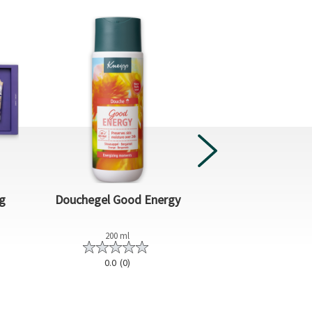
Geschenkset B
g
Douchegel Good Energy
Balan
200 ml
1 piec
0.0
(0)
0.0
(0