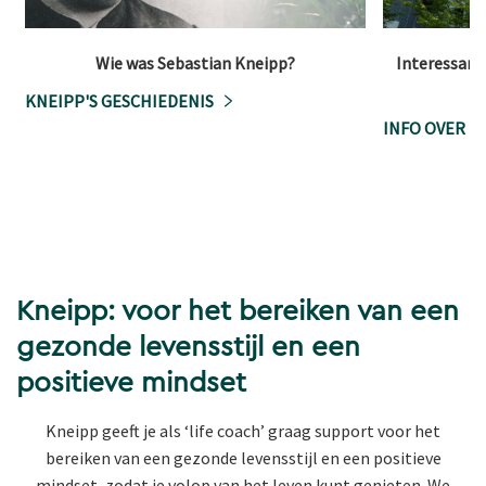
Wie was Sebastian Kneipp?
Interessante
KNEIPP'S GESCHIEDENIS
INFO OVER K
Kneipp: voor het bereiken van een
gezonde levensstijl en een
positieve mindset
Kneipp geeft je als ‘life coach’ graag support voor het
bereiken van een gezonde levensstijl en een positieve
mindset, zodat je volop van het leven kunt genieten. We