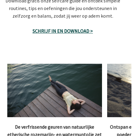
Download gratis onze selfcare guide en ontdek simpele
routines, tips en oefeningen die jou ondersteunen in
zelfzorg en balans, zodat jij weer op adem komt.
SCHRIJF IN EN DOWNLOAD >
De verfrissende geuren van natuurlijke
Ontspan en 
etherische rozemarijn- en watermuntolie zet
poederac