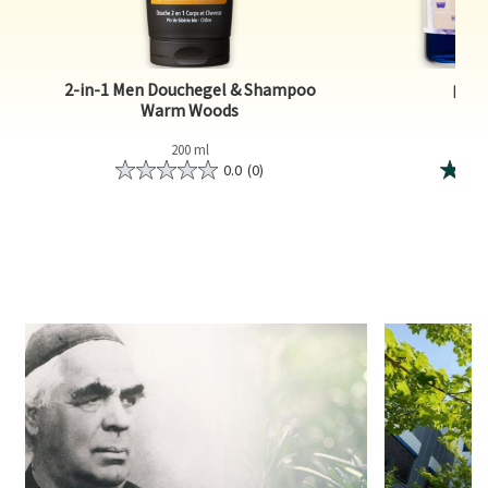
2-in-1 Men Douchegel & Shampoo
Bado
Warm Woods
200 ml
0.0
(0)