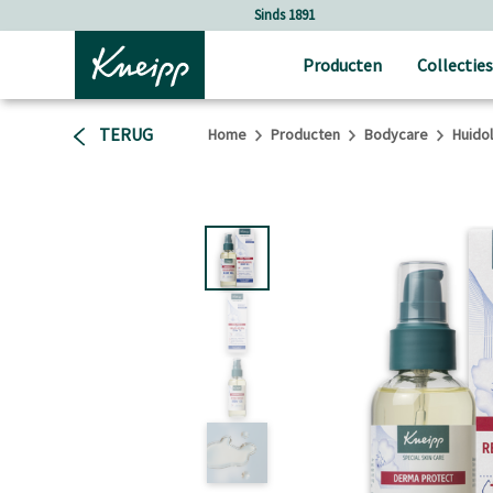
Verder gaan naar hoofdinhoud.
Verder gaan naar de footer
Sinds 1891
Producten
Collecties
TERUG
Home
Producten
Bodycare
Huidol