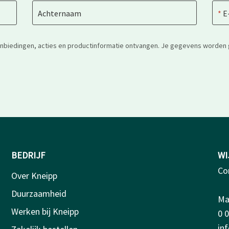
Achternaam
E
anbiedingen, acties en productinformatie ontvangen. Je gegevens worden 
BEDRIJF
WI
Co
Over Kneipp
Duurzaamheid
Ma-
Werken bij Kneipp
0 
in