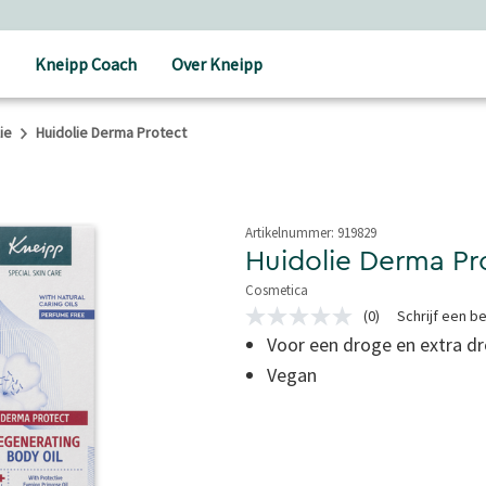
Holistische verzorging
Kneipp Coach
Over Kneipp
ie
Huidolie Derma Protect
Artikelnummer:
919829
Huidolie Derma Pr
Cosmetica
5 van 5 sterren
(0)
Schrijf een b
Geen
scorewaarde
Voor een droge en extra dr
Dezelfde
Vegan
paginalink.