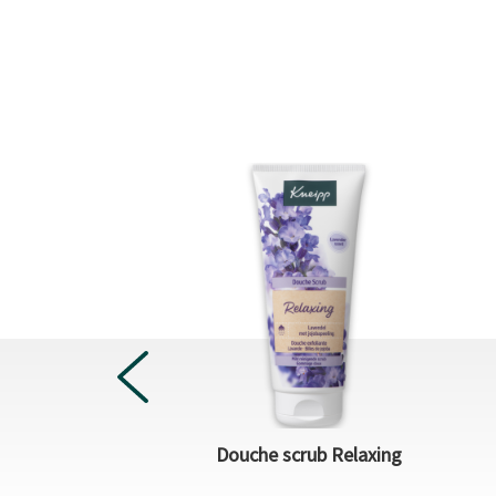
Goodbye Stress
Douche scrub Relaxing