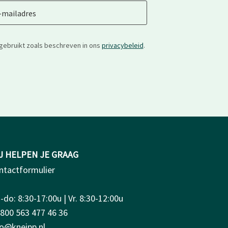
-mailadres
gebruikt zoals beschreven in ons
privacybeleid
.
J HELPEN JE GRAAG
ntactformulier
do: 8:30-17:00u | Vr. 8:30-12:00u
0800 563 477 46 36
fo@kneipp.nl