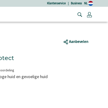
Klantenservice
|
Business
NL
Login
Aanbevelen
otect
eoordeling
oge huid en gevoelige huid