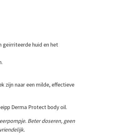
n geïrriteerde huid en het
n.
 zijn naar een milde, effectieve
neipp Derma Protect body oil.
oseerpompje. Beter doseren, geen
riendelijk.