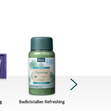
g
Badkristallen Refreshing
Douchegel S