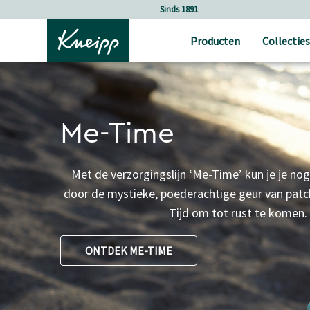
Verder gaan naar hoofdinhoud.
Verder gaan naar de footer
Holistische verzorging
Producten
Collecties
Me-Time
Met de verzorgingslijn ‘Me-Time’ kun je je no
door de mystieke, poederachtige geur van patc
Tijd om tot rust te komen.
ONTDEK ME-TIME