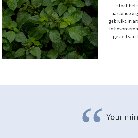
staat bek
aardende ei
gebruikt in 
te bevorderen
gevoel van b
“
Your min