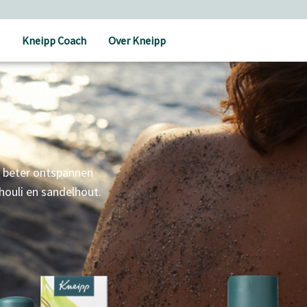
Kneipp Coach
Over Kneipp
g beter ontspannen
houli en sandelhout.