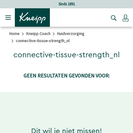
Verder gaan naar hoofdinhoud.
Verder gaan naar de footer
Sinds 1891
Lo
Home
Kneipp Coach
Huidverzorging
connective-tissue-strength_nl
connective-tissue-strength_nl
GEEN RESULTATEN GEVONDEN VOOR:
Dit wil je niet missen!