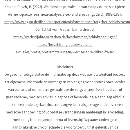
Khaledi-Paveh, B. (2023). Wereldwijde prevalentie van slaapstoornissen tijdens
de menopauze: een meta-analyse. Sleep and Breathing, 27(5), 1883–1897.
https://www.dgsm.de/fileadmin/patienteninformationen/ratgeber_schlafstoer
Der-Schlaf-von-Frauen_barrierefrei.pdf
https://wechseljahre-verstehen.de/beschwerden/schlafstoerungen/
https://herzstiftung.de/service-und-
aktuelles/presse/pressemitteilungen/wechseljahre-risiken-frauen
Disclaimer
De gezondheidsgerelateerde informatie op deze website is uitsluitend bedoeld
ter algemene informatie en vormt geen vervanging voor professioneel advies
van een arts of een andere gekwalificeerde zorgverlener. De inhoud vormt
geen reclame, medisch advies, diagnose of behandeling. Raadpleeg altijd je
arts of een andere gekwalificeerde zorgverlener als je vragen hebt over een
medische aandoening of voordat je veranderingen aanbrengt in je voeding,
medicatie, trainingsprogramma of levensstijl. Wij aanvaarden geen
aansprakelijkheid voor schade die voortvloeit uit het gebruik van de