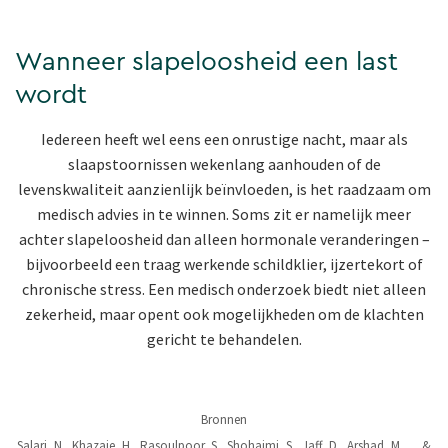
Wanneer slapeloosheid een last
wordt
Iedereen heeft wel eens een onrustige nacht, maar als
slaapstoornissen wekenlang aanhouden of de
levenskwaliteit aanzienlijk beïnvloeden, is het raadzaam om
medisch advies in te winnen. Soms zit er namelijk meer
achter slapeloosheid dan alleen hormonale veranderingen –
bijvoorbeeld een traag werkende schildklier, ijzertekort of
chronische stress. Een medisch onderzoek biedt niet alleen
zekerheid, maar opent ook mogelijkheden om de klachten
gericht te behandelen.
Bronnen
Salari, N., Khazaie, H., Rasoulpoor, S., Shohaimi, S., Jaff, D., Arshad, M., ... &