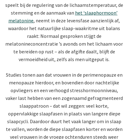
speelt bij de regulering van de lichaamstemperatuur, de
stemming en de aanmaak van
het ‘slaaphormoon’
melatonine
, neemt in deze levensfase aanzienlijk af,
waardoor het natuurlijke slaap-waakritme uit balans
raakt: Normaal gesproken stijgt de
melatonineconcentratie ’s avonds om het lichaam voor
te bereiden op rust – als de afgifte daalt, blijft de
vermoeidheid uit, zelfs als men uitgeput is.
Studies tonen aan dat vrouwen in de perimenopauze en
menopauze hierdoor, en bovendien door nachtelijke
opvliegers en een verhoogd stresshormoonniveau,
vaker last hebben van een zogenaamd gefragmenteerd
slaappatroon – dat wil zeggen: veel korte,
oppervlakkige slaapfasen in plaats van langere diepe
slaapcycli. Daardoor duurt het vaak langer om in slaap
te vallen, worden de diepe slaapfasen korter en worden
veel vrouwen in de vroege ochtenduren steeds weer