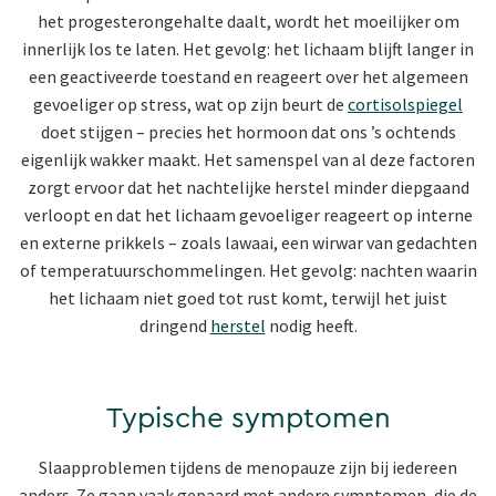
het progesterongehalte daalt, wordt het moeilijker om
innerlijk los te laten. Het gevolg: het lichaam blijft langer in
een geactiveerde toestand en reageert over het algemeen
gevoeliger op stress, wat op zijn beurt de
cortisolspiegel
doet stijgen – precies het hormoon dat ons ’s ochtends
eigenlijk wakker maakt. Het samenspel van al deze factoren
zorgt ervoor dat het nachtelijke herstel minder diepgaand
verloopt en dat het lichaam gevoeliger reageert op interne
en externe prikkels – zoals lawaai, een wirwar van gedachten
of temperatuurschommelingen. Het gevolg: nachten waarin
het lichaam niet goed tot rust komt, terwijl het juist
dringend
herstel
nodig heeft.
Typische symptomen
Slaapproblemen tijdens de menopauze zijn bij iedereen
anders. Ze gaan vaak gepaard met andere symptomen, die de