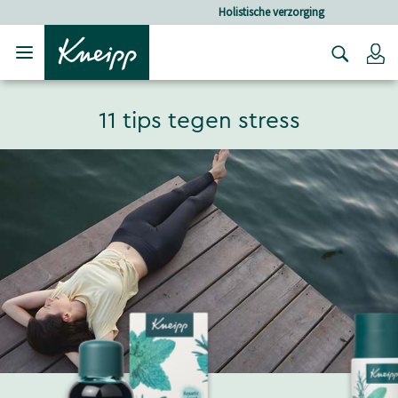
Verder gaan naar hoofdinhoud.
Verder gaan naar de footer
Holistische verzorging
Lo
11 tips tegen stress