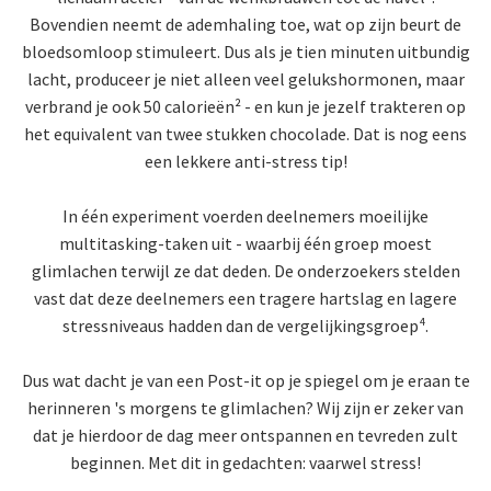
Bovendien neemt de ademhaling toe, wat op zijn beurt de
bloedsomloop stimuleert. Dus als je tien minuten uitbundig
lacht, produceer je niet alleen veel gelukshormonen, maar
verbrand je ook 50 calorieën² - en kun je jezelf trakteren op
het equivalent van twee stukken chocolade. Dat is nog eens
een lekkere anti-stress tip!
In één experiment voerden deelnemers moeilijke
multitasking-taken uit - waarbij één groep moest
glimlachen terwijl ze dat deden. De onderzoekers stelden
vast dat deze deelnemers een tragere hartslag en lagere
stressniveaus hadden dan de vergelijkingsgroep⁴.
Dus wat dacht je van een Post-it op je spiegel om je eraan te
herinneren 's morgens te glimlachen? Wij zijn er zeker van
dat je hierdoor de dag meer ontspannen en tevreden zult
beginnen. Met dit in gedachten: vaarwel stress!