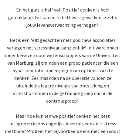
En het glas is half vol! Positief denken is heel
gemakkelijk te trainen.
In het
beste geval kun je zelfs
jouw levensverwachting verhogen⁵.
Het
is een feit: gedachten met positieve associaties
verlagen het stressniveau aanzienlijk⁶- dit werd onder
meer bewezen door wetenschappers van de Universiteit
van Marburg: zij trainden een groep patiënten die een
bypassoperatie ondergingen om optimistisch te
denken. Zes maanden na de operatie vonden ze
uiteindelijk lagere niveaus van ontsteking en
stresshormonen in de getrainde groep dan in de
controlegroep⁷.
Maar hoe kunnen we positief denken het best
integreren in ons dagelijks leven als een anti-stress
methode? Probeer het bijvoorbeeld eens met een soort