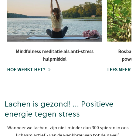
Mindfulness meditatie als anti-stress
Bosbaden
hulpmiddel
powerb
HOE WERKT HET?
LEES MEER
Lachen is gezond! ... Positieve
energie tegen stress
Wanneer we lachen, zijn niet minder dan 300 spieren in ons
lichaam actief - van de wenkbrauwen tot de navel¹.