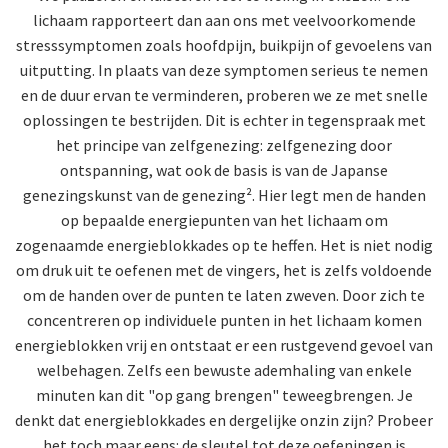
lichaam rapporteert dan aan ons met veelvoorkomende
stresssymptomen zoals hoofdpijn, buikpijn of gevoelens van
uitputting. In plaats van deze symptomen serieus te nemen
en de duur ervan te verminderen, proberen we ze met snelle
oplossingen te bestrijden. Dit is echter in tegenspraak met
het principe van zelfgenezing: zelfgenezing door
ontspanning, wat ook de basis is van de Japanse
genezingskunst van de genezing². Hier legt men de handen
op bepaalde energiepunten van het lichaam om
zogenaamde energieblokkades op te heffen. Het is niet nodig
om druk uit te oefenen met de vingers, het is zelfs voldoende
om de handen over de punten te laten zweven. Door zich te
concentreren op individuele punten in het lichaam komen
energieblokken vrij en ontstaat er een rustgevend gevoel van
welbehagen. Zelfs een bewuste ademhaling van enkele
minuten kan dit "op gang brengen" teweegbrengen. Je
denkt dat energieblokkades en dergelijke onzin zijn? Probeer
het toch maar eens: de sleutel tot deze oefeningen is