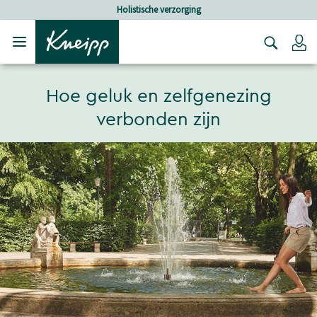
Verder gaan naar hoofdinhoud.
Verder gaan naar de footer
Holistische verzorging
Lo
Hoe geluk en zelfgenezing
verbonden zijn