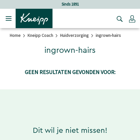
Verder gaan naar hoofdinhoud.
Verder gaan naar de footer
Sinds 1891
Lo
Home
Kneipp Coach
Huidverzorging
ingrown-hairs
ingrown-hairs
GEEN RESULTATEN GEVONDEN VOOR:
Dit wil je niet missen!