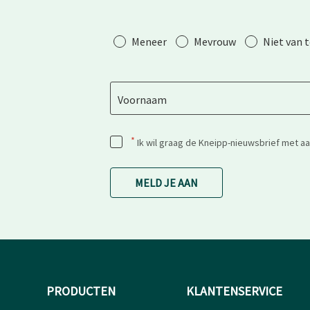
Aanhef
Meneer
Mevrouw
Niet van 
Voornaam
*
Ik wil graag de Kneipp-nieuwsbrief met a
MELD JE AAN
PRODUCTEN
KLANTENSERVICE