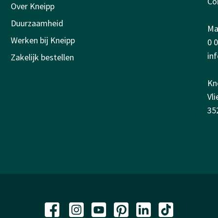
Co
Over Kneipp
Duurzaamheid
Ma-
Werken bij Kneipp
0 
in
Zakelijk bestellen
Kn
Vl
35