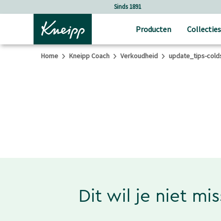
Verder gaan naar hoofdinhoud.
Verder gaan naar de footer
Sinds 1891
Producten
Collecties
Home
Kneipp Coach
Verkoudheid
update_tips-cold
Dit wil je niet mi