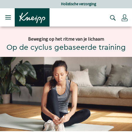
Verder gaan naar hoofdinhoud.
Verder gaan naar de footer
Holistische verzorging
Lo
Beweging op het ritme van je lichaam
Op de cyclus gebaseerde training