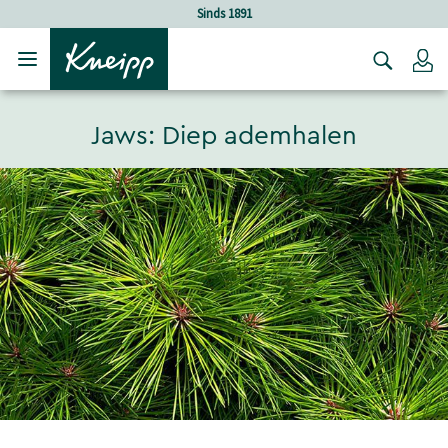
Verder gaan naar hoofdinhoud.
Verder gaan naar de footer
Sinds 1891
Holist
Lo
Jaws: Diep ademhalen