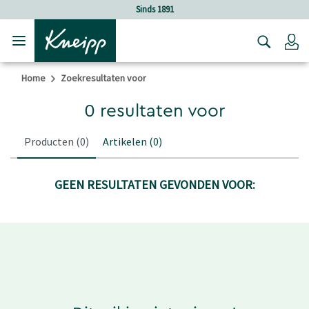
Verder gaan naar hoofdinhoud.
Verder gaan naar de footer
Sinds 1891
Lo
Home
Zoekresultaten voor
0 resultaten voor
Producten
(0)
Artikelen
(0)
GEEN RESULTATEN GEVONDEN VOOR: