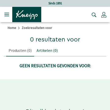
Verder gaan naar hoofdinhoud.
Verder gaan naar de footer
Sinds 1891
Lo
Home
Zoekresultaten voor
0 resultaten voor
Producten
(0)
Artikelen
(0)
GEEN RESULTATEN GEVONDEN VOOR: