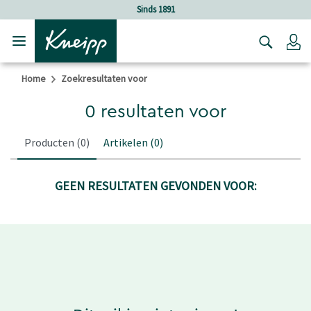
Verder gaan naar hoofdinhoud.
Verder gaan naar de footer
Sinds 1891
Lo
Home
Zoekresultaten voor
0 resultaten voor
Producten
(0)
Artikelen
(0)
GEEN RESULTATEN GEVONDEN VOOR: