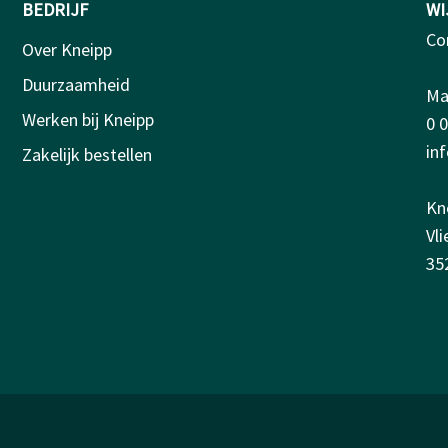
BEDRIJF
WI
Co
Over Kneipp
Duurzaamheid
Ma-
Werken bij Kneipp
0 
in
Zakelijk bestellen
Kn
Vl
35