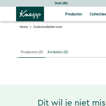
Verder gaan naar hoofdinhoud.
Verder gaan naar de footer
Sinds 1891
Producten
Collecties
Home
Zoekresultaten voor
Producten
(0)
Artikelen
(0)
Dit wil je niet mi