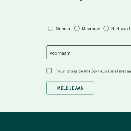
Aanhef
Meneer
Mevrouw
Niet van 
Voornaam
*
Ik wil graag de Kneipp-nieuwsbrief met a
MELD JE AAN