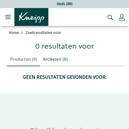
Verder gaan naar hoofdinhoud.
Verder gaan naar de footer
Sinds 1891
Lo
Home
Zoekresultaten voor
0 resultaten voor
Producten
(0)
Artikelen
(0)
GEEN RESULTATEN GEVONDEN VOOR: