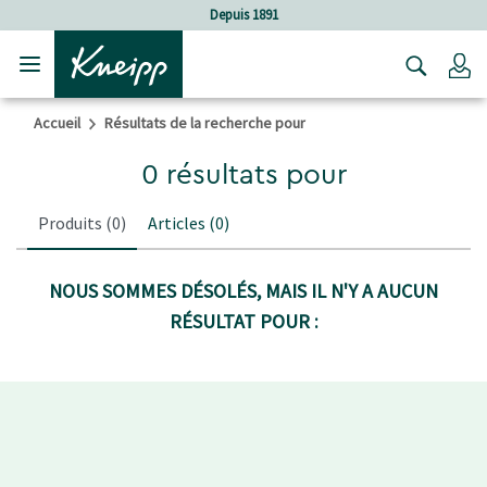
Sauter au contenu principal
Sauter au contenu du pied de page
Depuis 1891
C
Accueil
Résultats de la recherche pour
0 résultats pour
Produits
(0)
Articles
(0)
NOUS SOMMES DÉSOLÉS, MAIS IL N'Y A AUCUN
RÉSULTAT POUR :