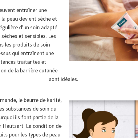
peuvent entraîner une
: la peau devient sèche et
 régulière d'un soin adapté
x sèches et sensibles. Les
s les produits de soin
essus qui entraînent une
stances traitantes et
ion de la barrière cutanée
sont idéales.
mande, le beurre de karité,
des substances de soin qui
rquoi ils font partie de la
Hautzart. La condition de
its pour les types de peau