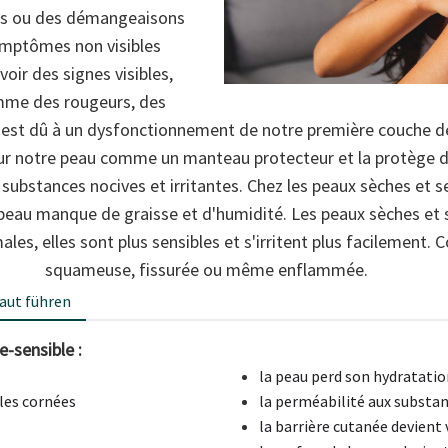
ts ou des démangeaisons
symptômes non visibles
avoir des signes visibles,
mme des rougeurs, des
st dû à un dysfonctionnement de notre première couche de 
 sur notre peau comme un manteau protecteur et la protège
substances nocives et irritantes. Chez les peaux sèches et s
a peau manque de graisse et d'humidité. Les peaux sèches et 
ales, elles sont plus sensibles et s'irritent plus facilement
squameuse, fissurée ou même enflammée.
aut führen
-sensible :
la peau perd son hydratatio
ules cornées
la perméabilité aux substa
la barrière cutanée devient 