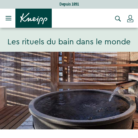
Sauter au contenu principal
Sauter au contenu du pied de page
puis 1891
Soins holis
C
Les rituels du bain dans le monde