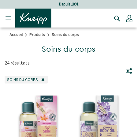
Sauter au contenu principal
Sauter au contenu du pied de page
Depuis 1891
Soi
C
Accueil
Produits
Soins du corps
Soins du corps
24 résultats
SOINS DU CORPS
REMOVE FILTER ACTUELLEMENT AFFINÉ PAR CATÉGORIE: SOINS DU CORPS