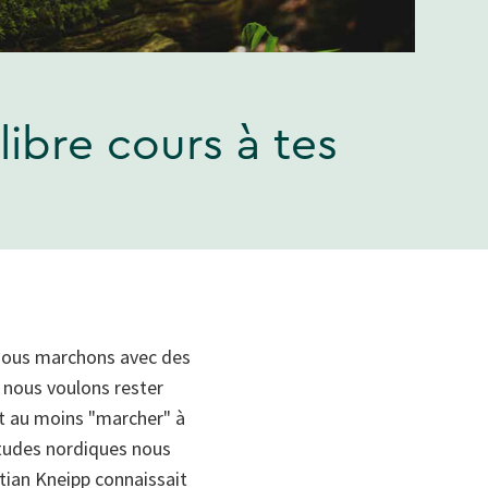
libre cours à tes
 nous marchons avec des
r nous voulons rester
eut au moins "marcher" à
titudes nordiques nous
stian Kneipp connaissait