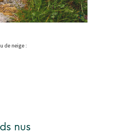
u de neige :
eds nus