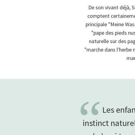
De son vivant déjà, 
comptent certainement
principale "Meine Wass
"pape des pieds nus"
naturelle sur des pag
"marche dans l'herbe m
mar
“
Les enfan
instinct nature