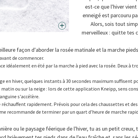
est-ce que l'hiver vie
enneigé est parcouru par
Alors, sois tout sim
merveilleux : quitte tes 
eilleure façon d'aborder la rosée matinale et la marche pieds
s avant de commencer.
e idéalement en été par la marche à pied avec la rosée. Deux à troi
ige en hiver, quelques instants à 30 secondes maximum suffisent pou
du matin ou sur la neige : lors de cette application Kneipp, sens
anguine s'accélère.
e réchauffent rapidement. Prévois pour cela des chaussettes et des
e recommande de terminer par un quart d'heure de marche rapid
nière ou le paysage féerique de l'hiver, tu as un petit creux,
 brièvement tes pieds dans de l'eau fraîche et, sans les séc