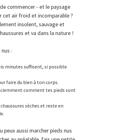
nt de commencer - et le paysage
 cet air froid et incomparable ?
plement insolent, sauvage et
chaussures et va dans la nature !
 nus :
s minutes suffisent, si possible
r faire du bien à ton corps.
 consciemment comment tes pieds sont
 chaussures sèches et reste en
e.
 tu peux aussi marcher pieds nus
her au préalable, fais une petite