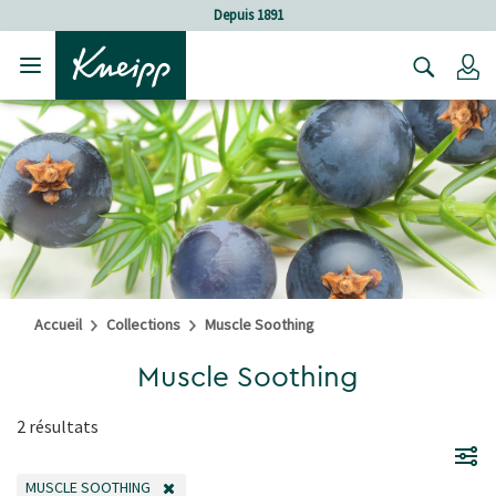
Sauter au contenu principal
Sauter au contenu du pied de page
Depuis 1891
C
Accueil
Collections
Muscle Soothing
Muscle Soothing
2 résultats
MUSCLE SOOTHING