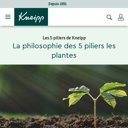
Sauter au contenu principal
Sauter au contenu du pied de page
Soins holistiques
C
Les 5 piliers de Kneipp
La philosophie des 5 piliers les
plantes