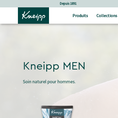
Sauter au contenu principal
Sauter au contenu du pied de page
Soins holistiques
Produits
Collections
Kneipp MEN
Soin naturel pour hommes.