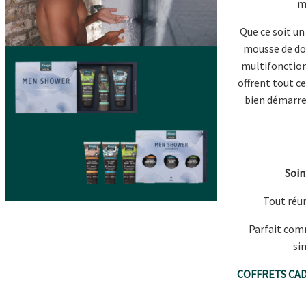
m
Que ce soit un
mousse de do
multifonction 
offrent tout 
bien démarrer
Soin
Tout réun
Parfait com
si
COFFRETS CA