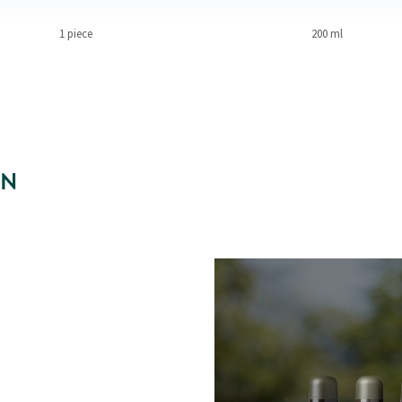
1 piece
200 ml
EN