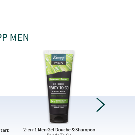
PP MEN
NEXT
2-en-1 Men Gel Douche & Shampoo
2-en-1 Men 
tart