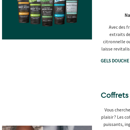
Nat
Avec des f
extraits d
citronnelle o
laisse revitali
GELS DOUCHE
Coffret
Vous cherche
plaisir ? Les co
puissants, in