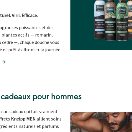
urel. Viril. Efficace.
ragrances puissantes et des
e plantes actifs — romarin,
u cèdre —, chaque douche vous
sé et prêt à affronter la journée.
s cadeaux pour hommes 
z un cadeau qui fait vraiment
ffrets
Kneipp MEN
allient soins
grédients naturels et parfums