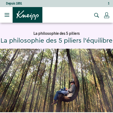
Sauter au contenu principal
Sauter au contenu du pied de page
Soins holistiques
C
La philosophie des 5 piliers
La philosophie des 5 piliers l'équilibre