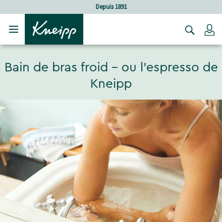
Sauter au contenu principal
Sauter au contenu du pied de page
91
Soins holistiques
C
Bain de bras froid - ou l'espresso de
Kneipp