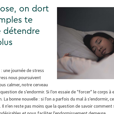
se, on dort
mples te
e détendre
plus
) : une journée de stress
tress nous poursuivent
nous calmer, notre cerveau
s question de s'endormir. Si l'on essaie de "forcer" le corps 
 La bonne nouvelle : si l'on a parfois du mal à s'endormir, c
l. Il n'en reste pas moins que la question de savoir commen
indésirables et nous faciliter l'endormissement demeure.