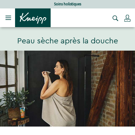
Sauter au contenu principal
Sauter au contenu du pied de page
Soins holistiques
C
Peau sèche après la douche