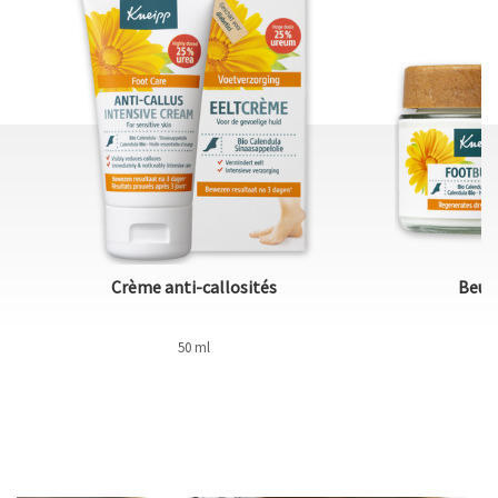
Crème anti-callosités
Beurr
50 ml