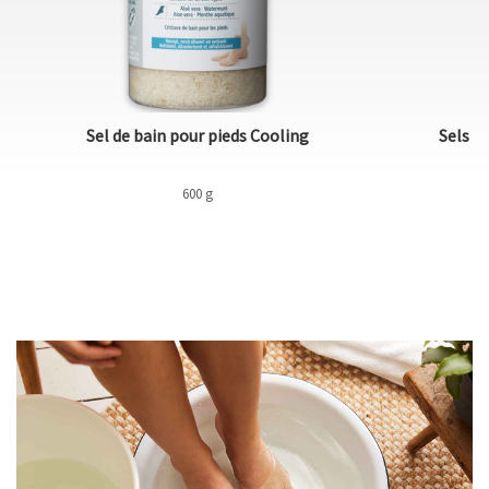
Sel de bain pour pieds Cooling
Sels d
600 g