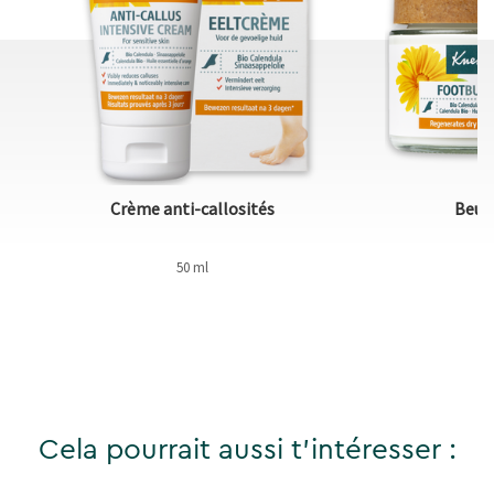
Crème anti-callosités
Beurr
50 ml
Cela pourrait aussi t'intéresser :