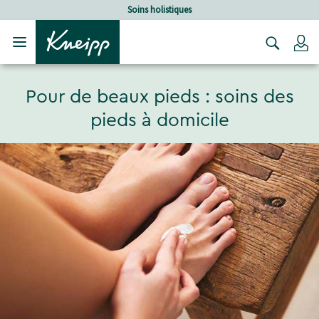
Sauter au contenu principal
Sauter au contenu du pied de page
Soins holistiques
C
Pour de beaux pieds : soins des
pieds à domicile