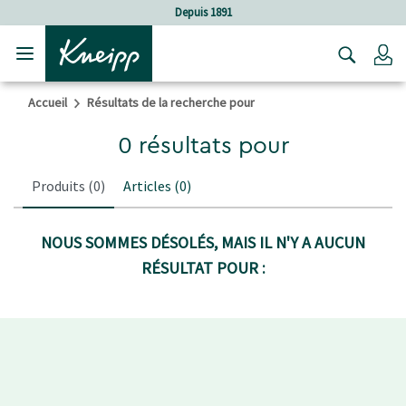
Sauter au contenu principal
Sauter au contenu du pied de page
Depuis 1891
C
Accueil
Résultats de la recherche pour
0 résultats pour
Produits
(0)
Articles
(0)
NOUS SOMMES DÉSOLÉS, MAIS IL N'Y A AUCUN
RÉSULTAT POUR :