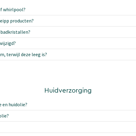
of whirlpool?
neipp producten?
 badkristallen?
wijzigd?
, terwijl deze leeg is?
Huidverzorging
e en huidolie?
olie?