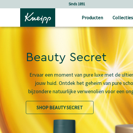
Verder gaan naar hoofdinhoud.
Verder gaan naar de footer
Holistische verzorging
Producten
Collecties
Beauty Secret
Ervaar een moment van pure luxe met de ultie
jouw huid. Ontdek het geheim van pure scho
bijzondere natuurlijke verwenoliën voor een on
SHOP BEAUTY SECRET