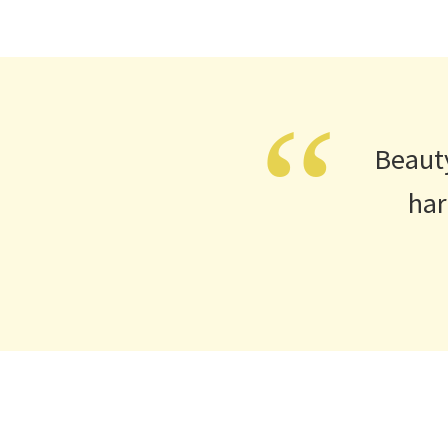
“
Beauty
har