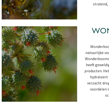
stralend,
WO
Wonderboom
natuurlijke vo
Wonderboomoli
heeft geweldi
producten. Het
hydrateert 
verzacht drog
voordelen i
sc