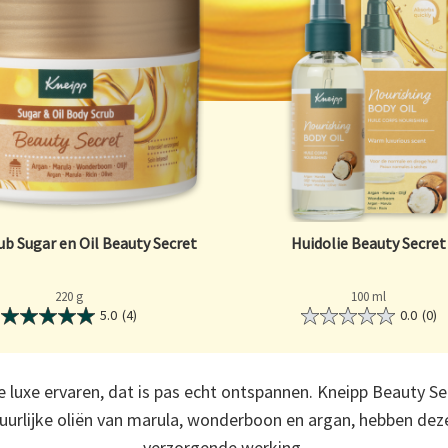
ub Sugar en Oil Beauty Secret
Huidolie Beauty Secret
220 g
100 ml
5.0
(4)
0.0
(0)
luxe ervaren, dat is pas echt ontspannen. Kneipp Beauty S
uurlijke oliën van marula, wonderboon en argan, hebben dez
verzorgende werking.