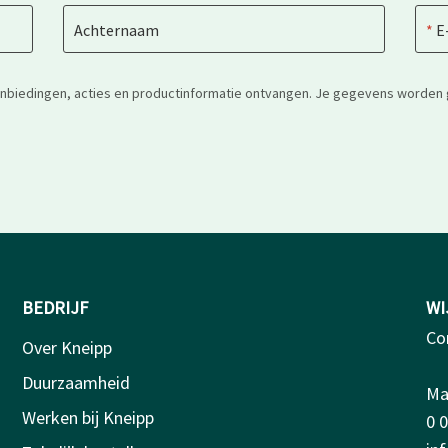
Achternaam
E
anbiedingen, acties en productinformatie ontvangen. Je gegevens worden 
BEDRIJF
WI
Co
Over Kneipp
Duurzaamheid
Ma-
Werken bij Kneipp
0 