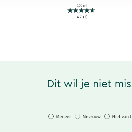
100 ml
100 ml
0.0
(0)
4.7
(3)
Dit wil je niet mi
Aanhef
Meneer
Mevrouw
Niet van 