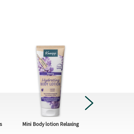
Geschenkset 
s
Mini Body lotion Relaxing
Favouri