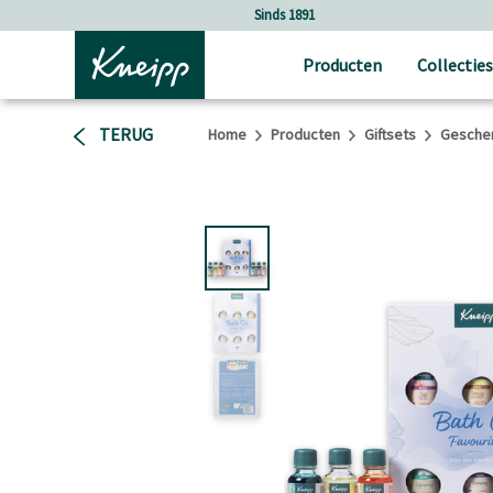
Verder gaan naar hoofdinhoud.
Verder gaan naar de footer
Sinds 1891
Producten
Collecties
TERUG
Home
Producten
Giftsets
Geschen