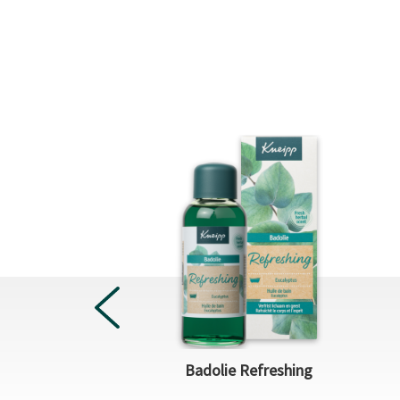
uscle Soothing
Badolie Refreshing