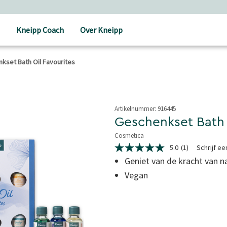
Kneipp Coach
Over Kneipp
kset Bath Oil Favourites
Artikelnummer:
916445
Geschenkset Bath 
Cosmetica
5 van 5 sterren
5.0
(1)
Schrijf e
5.0
van
Geniet van de kracht van na
5
Vegan
sterren,
gemiddelde
scorewaarde.
Read
a
Review.
Dezelfde