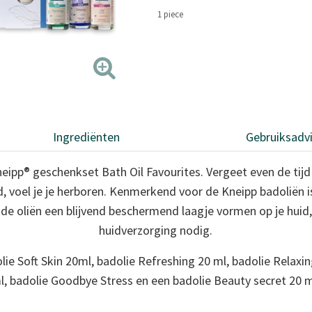
paginalink.
1 piece
Ingrediënten
Gebruiksadv
ipp® geschenkset Bath Oil Favourites. Vergeet even de tijd
d, voel je je herboren. Kenmerkend voor de Kneipp badoliën
 de oliën een blijvend beschermend laagje vormen op je huid
huidverzorging nodig.
ie Soft Skin 20ml, badolie Refreshing 20 ml, badolie Relaxi
l, badolie Goodbye Stress en een badolie Beauty secret 20 m