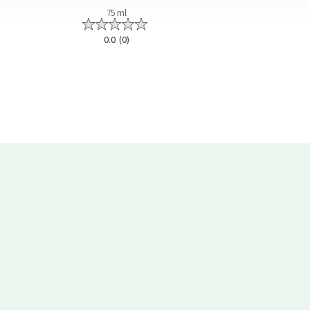
75 ml
1 piec
0.0
(0)
0.0
(0