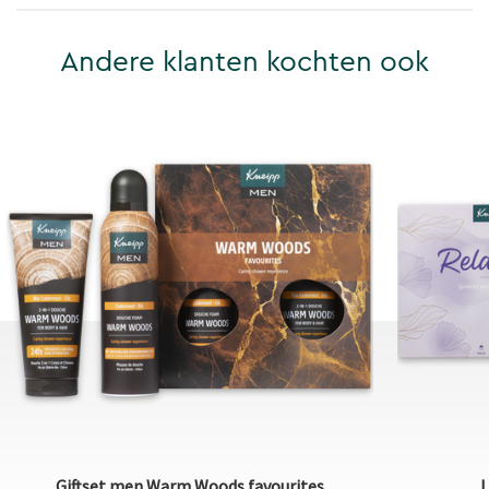
Andere klanten kochten ook
Giftset men Warm Woods favourites
L