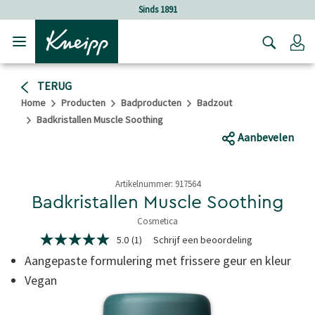
Verder gaan naar hoofdinhoud.
Verder gaan naar de footer
Sinds 1891
Lo
TERUG
Home
Producten
Badproducten
Badzout
Badkristallen Muscle Soothing
Aanbevelen
Artikelnummer:
917564
Badkristallen Muscle Soothing
Cosmetica
5 van 5 sterren
5.0
(1)
Schrijf een beoordeling
5.0
van
Aangepaste formulering met frissere geur en kleur
5
sterren,
Vegan
gemiddelde
scorewaarde.
Read