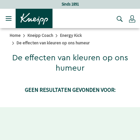
Verder gaan naar hoofdinhoud.
Verder gaan naar de footer
Sinds 1891
Lo
Home
Kneipp Coach
Energy Kick
De effecten van kleuren op ons humeur
De effecten van kleuren op ons
humeur
GEEN RESULTATEN GEVONDEN VOOR: