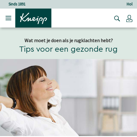
Verder gaan naar hoofdinhoud.
Verder gaan naar de footer
Holistische verzorging
Lo
Wat moet je doen als je rugklachten hebt?
Tips voor een gezonde rug