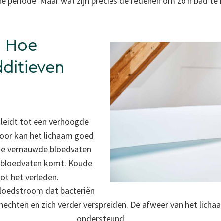
e periode. Maar wat zijn precies de redenen om zo'n bad t
: Hoe
ditieven
leidt tot een verhoogde
door kan het lichaam goed
e vernauwde bloedvaten
te bloedvaten komt. Koude
ot het verleden.
loedstroom dat bacteriën
n hechten en zich verder verspreiden. De afweer van het lic
ondersteund.