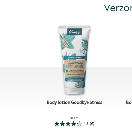
Verzo
Body lotion Goodbye Stress
Bod
200 ml
4.3
(6)