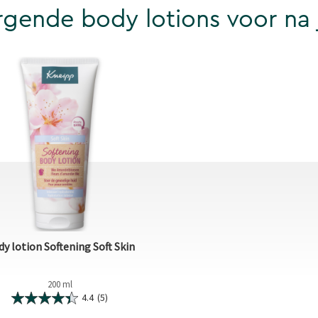
rgende body lotions voor na 
y lotion Softening Soft Skin
200 ml
4.4
(5)