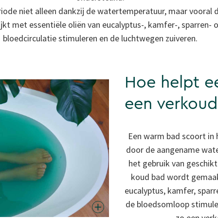
iode niet alleen dankzij de watertemperatuur, maar vooral 
ijkt met essentiële oliën van eucalyptus-, kamfer-, sparren
bloedcirculatie stimuleren en de luchtwegen zuiveren.
Hoe helpt e
een verkoud
Een warm bad scoort in h
door de aangename wate
het gebruik van geschik
koud bad wordt gemaakt 
eucalyptus, kamfer, spar
de bloedsomloop stimule
zo een verk