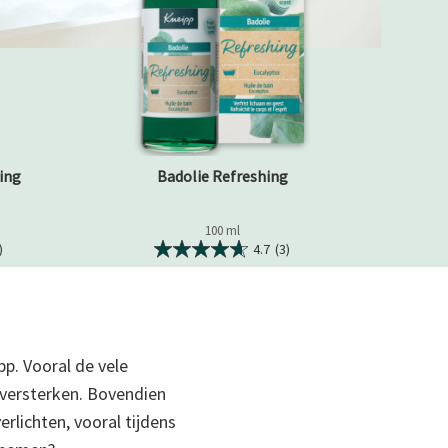
ing
Badolie Refreshing
100 ml
)
4.7
(3)
pp. Vooral de vele
 versterken. Bovendien
rlichten, vooral tijdens